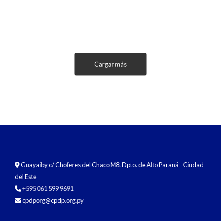
Cargar más
Guayaiby c/ Choferes del Chaco M8. Dpto. de Alto Paraná - Ciudad
del Este
+595 061 599 9691
cpdporg@cpdp.org.py