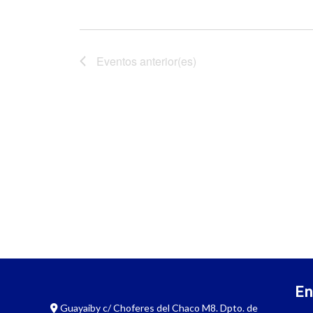
Eventos
anterior(es)
En
Guayaiby c/ Choferes del Chaco M8. Dpto. de