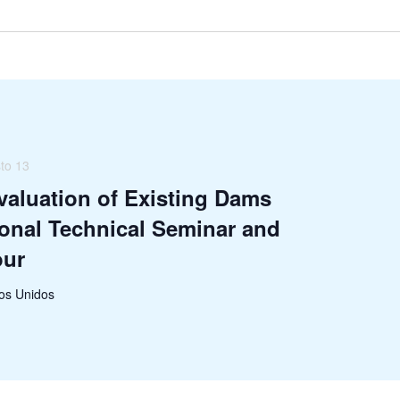
to 13
valuation of Existing Dams
ional Technical Seminar and
our
dos Unidos